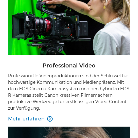
EVENT FINDEN
Noch keinen Event-Code? Jetzt
für einen Workshop
entscheiden
und Zugang zu exklusiven Inhalten und
Bewertungen erhalten.
Professional Video
Professionelle Videoproduktionen sind der Schlüssel für
hochwertige Kommunikation und Medienpräsenz. Mit
dem EOS Cinema Kamerasystem und den hybriden EOS
R Kameras stellt Canon kreativen Filmemachern
produktive Werkzeuge für erstklassigen Video-Content
zur Verfügung.
Mehr erfahren
