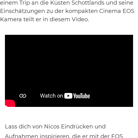
EVENT FINDEN
einem Trip an die Küsten Schottlands und seine
Einschätzungen zu der kompakten Cinema EOS
Kamera teilt er in diesem Video.
Noch keinen Event-Code? Jetzt
für einen Workshop
entscheiden
und Zugang zu exklusiven Inhalten und
Bewertungen erhalten.
Lass dich von Nicos Eindrücken und
Aufnahmen inspirieren, die er mit der EOS