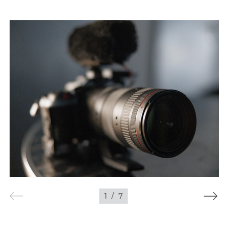
1
/
7