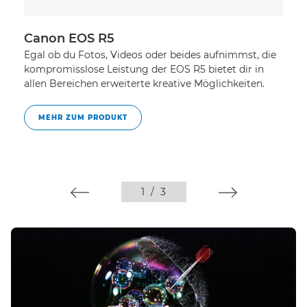
Canon EOS R5
C
Egal ob du Fotos, Videos oder beides aufnimmst, die
Ei
kompromisslose Leistung der EOS R5 bietet dir in
ei
allen Bereichen erweiterte kreative Möglichkeiten.
au
Hy
MEHR ZUM PRODUKT
1
/
3