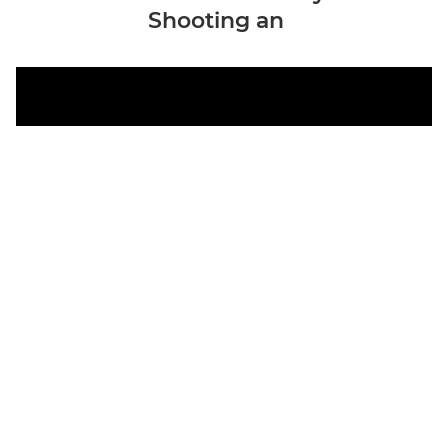
Shooting an
Um bei einer Hybridproduktion eine
stimmige Beleuchtung für Fotos und
Videos herzustellen, kommen für Keylight,