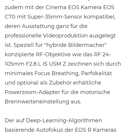
zudem mit der Cinema EOS Kamera EOS
C70 mit Super-35mm-Sensor kompatibel,
EVENT FINDEN
deren Ausstattung ganz für die
professionelle Videoproduktion ausgelegt
Noch keinen Event-Code? Jetzt
für einen Workshop
entscheiden
und Zugang zu exklusiven Inhalten und
ist. Speziell für "hybride Bildermacher"
Bewertungen erhalten.
konzipierte RF-Objektive wie das RF 24-
105mm F2.8 L IS USM Z zeichnen sich durch
minimales Focus Breathing, Parfokalität
und optional als Zubehör erhältliche
Powerzoom-Adapter für die motorische
Brennweiteneinstellung aus.
Der auf Deep-Learning-Algorithmen
basierende Autofokus der EOS R Kameras