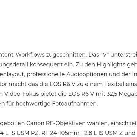
EVENT FINDEN
Noch keinen Event-Code? Jetzt
für einen Workshop entscheiden
und
Zugang zu exklusiven Inhalten und Bewertungen erhalten.
tent-Workflows zugeschnitten. Das "V" unterstrei
ungsdetail konsequent ein. Zu den Highlights ge
nlayout, professionelle Audiooptionen und der int
r macht das die EOS R6 V zu einem flexibel eins
 Video-Fokus bietet die EOS R6 V mit 32,5 Megap
ten für hochwertige Fotoaufnahmen.
ebot an Canon RF-Objektiven wählen, einschlie
 L IS USM PZ, RF 24-105mm F2.8 L IS USM Z und 