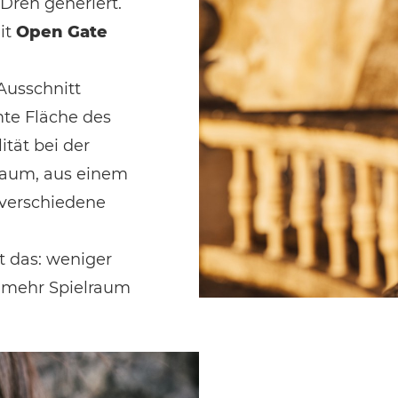
Dreh generiert.
it
Open Gate
Ausschnitt
mte Fläche des
ität bei der
raum, aus einem
 verschiedene
t das: weniger
d mehr Spielraum