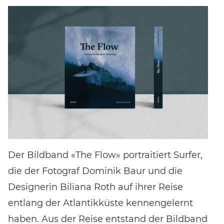
Event-Code hier eingeben
EVENT FINDEN
Noch keinen Event-Code? Jetzt
für einen Workshop
entscheiden
und Zugang zu exklusiven Inhalten und
Bewertungen erhalten.
Der Bildband «The Flow» portraitiert Surfer,
die der Fotograf Dominik Baur und die
Designerin Biliana Roth auf ihrer Reise
entlang der Atlantikküste kennengelernt
haben. Aus der Reise entstand der Bildband