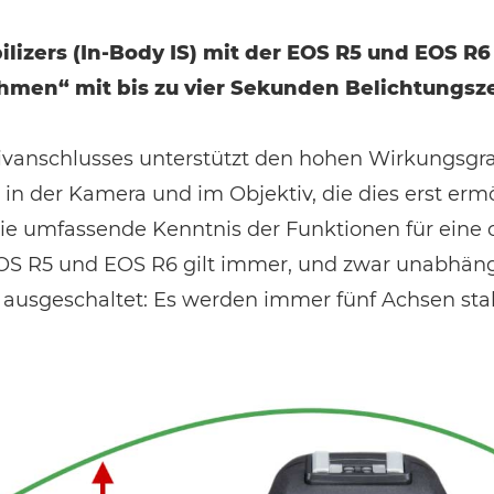
ilizers (In-Body IS) mit der EOS R5 und EOS R
men“ mit bis zu vier Sekunden Belichtungszei
anschlusses unterstützt den hohen Wirkungsgrad
 der Kamera und im Objektiv, die dies erst ermög
die umfassende Kenntnis der Funktionen für eine o
 EOS R5 und EOS R6 gilt immer, und zwar unabhän
d ausgeschaltet: Es werden immer fünf Achsen stabi