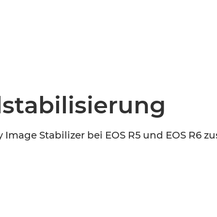
EVENT FINDEN
Noch keinen Event-Code? Jetzt
für einen Workshop entscheiden
und
Zugang zu exklusiven Inhalten und Bewertungen erhalten.
stabilisierung
dy Image Stabilizer bei EOS R5 und EOS R6