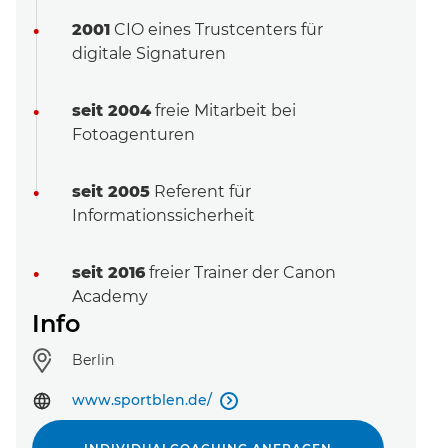
2001
CIO eines Trustcenters für
digitale Signaturen
seit 2004
freie Mitarbeit bei
Fotoagenturen
seit 2005
Referent für
Informationssicherheit
Event-Code hier eingeben
seit 2016
freier Trainer der Canon
Academy
Info
Standort:
Berlin
EVENT FINDEN
www.sportblen.de/

Noch keinen Event-Code? Jetzt
für einen Workshop
entscheiden
und Zugang zu exklusiven Inhalten und