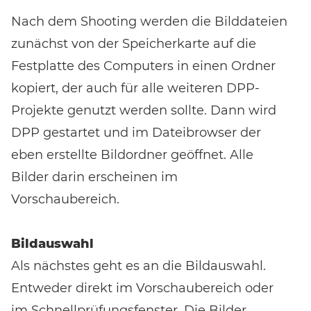
Nach dem Shooting werden die Bilddateien
Noch keinen Event-Code? Jetzt
für einen Workshop
zunächst von der Speicherkarte auf die
entscheiden
und Zugang zu exklusiven Inhalten und
Festplatte des Computers in einen Ordner
Bewertungen erhalten.
kopiert, der auch für alle weiteren DPP-
Projekte genutzt werden sollte. Dann wird
DPP gestartet und im Dateibrowser der
eben erstellte Bildordner geöffnet. Alle
Bilder darin erscheinen im
Vorschaubereich.
Bildauswahl
Als nächstes geht es an die Bildauswahl.
Entweder direkt im Vorschaubereich oder
im Schnellprüfungsfenster. Die Bilder