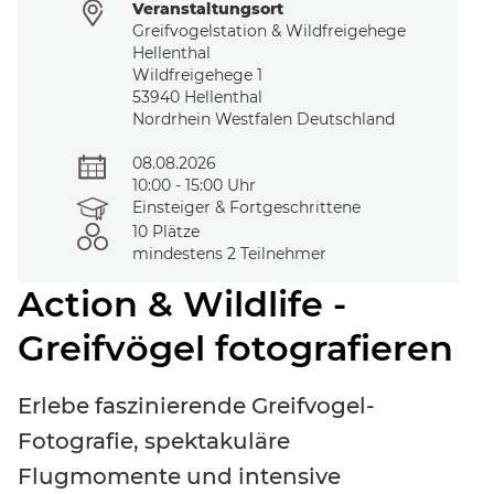
Veranstaltungsort
Noch keinen Event-Code? Jetzt
für einen Workshop
Greifvogelstation & Wildfreigehege
entscheiden
und Zugang zu exklusiven Inhalten und
Hellenthal
Bewertungen erhalten.
Wildfreigehege 1
53940 Hellenthal
Nordrhein Westfalen Deutschland
Veranstaltungsdatum
08.08.2026
10:00 - 15:00 Uhr
Kursniveau
Einsteiger & Fortgeschrittene
Teilnehmerplätze
10 Plätze
mindestens 2 Teilnehmer
Action & Wildlife -
Greifvögel fotografieren
Erlebe faszinierende Greifvogel-
Fotografie, spektakuläre
Flugmomente und intensive