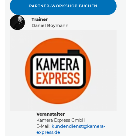
PARTNER-WORKSHOP BUCHEN
Trainer
Daniel Boymann
Event-Code hier eingeben
Veranstalter
Kamera Express GmbH
EVENT FINDEN
E-Mail:
kundendienst@kamera-
express.de