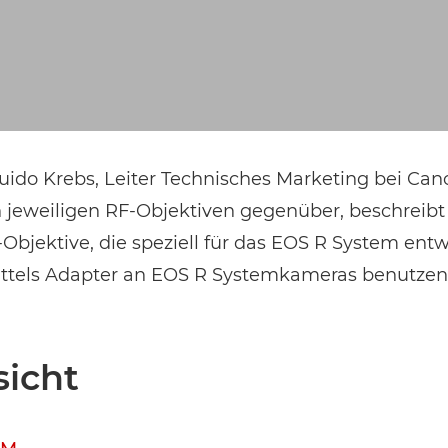
EVENT FINDEN
Noch keinen Event-Code? Jetzt
für einen Workshop entscheiden
und
Zugang zu exklusiven Inhalten und Bewertungen erhalten.
 Guido Krebs, Leiter Technisches Marketing bei Ca
jeweiligen RF-Objektiven gegenüber, beschreibt 
-Objektive, die speziell für das EOS R System ent
mittels Adapter an EOS R Systemkameras benutze
sicht