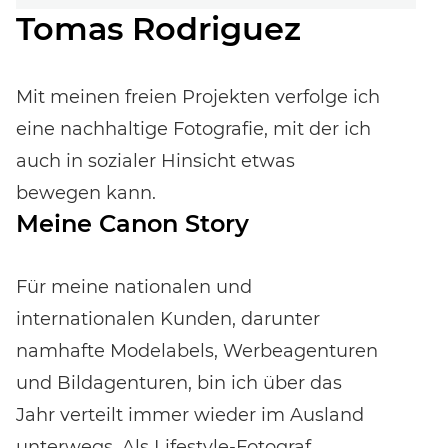
Tomas Rodriguez
Mit meinen freien Projekten verfolge ich
Event-Code hier eingeben
eine nachhaltige Fotografie, mit der ich
auch in sozialer Hinsicht etwas
bewegen kann.
Meine Canon Story
EVENT FINDEN
Noch keinen Event-Code? Jetzt
für einen Workshop
Für meine nationalen und
entscheiden
und Zugang zu exklusiven Inhalten und
internationalen Kunden, darunter
Bewertungen erhalten.
namhafte Modelabels, Werbeagenturen
und Bildagenturen, bin ich über das
Jahr verteilt immer wieder im Ausland
unterwegs. Als Lifestyle-Fotograf