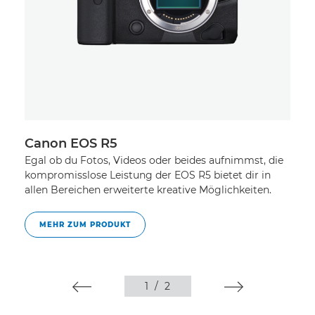
Canon EOS R5
C
Egal ob du Fotos, Videos oder beides aufnimmst, die
Ei
kompromisslose Leistung der EOS R5 bietet dir in
da
allen Bereichen erweiterte kreative Möglichkeiten.
Fu
na
MEHR ZUM PRODUKT
1
/
2