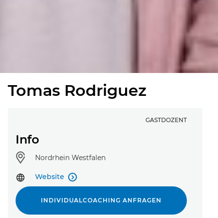
Tomas Rodriguez
GASTDOZENT
Info
Standort:
Nordrhein Westfalen
Website

INDIVIDUALCOACHING ANFRAGEN