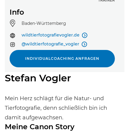
TRAINER
Info
Standort:
Baden-Württemberg
wildtierfotografievogler.de

@wildtierfotografie_vogler

INDIVIDUALCOACHING ANFRAGEN
Stefan Vogler
Event-Code hier eingeben
Mein Herz schlägt für die Natur- und
EVENT FINDEN
Tierfotografie, denn schließlich bin ich
damit aufgewachsen.
Noch keinen Event-Code? Jetzt
für einen Workshop
Meine Canon Story
entscheiden
und Zugang zu exklusiven Inhalten und