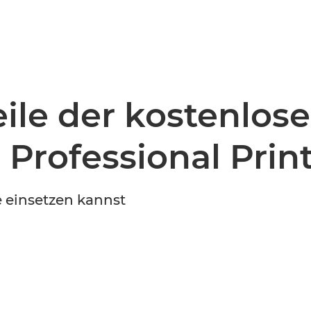
Noch keinen Event-Code? Jetzt
für einen Workshop entscheiden
und
Zugang zu exklusiven Inhalten und Bewertungen erhalten.
eile der kostenlos
Professional Print
 einsetzen kannst