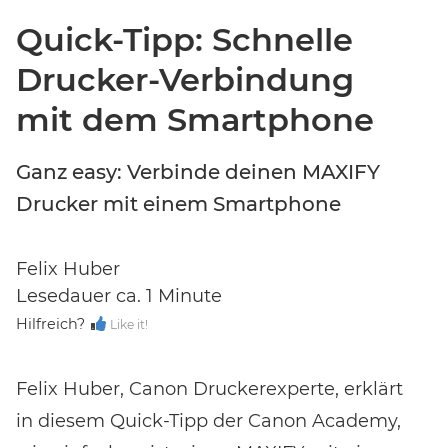
Quick-Tipp: Schnelle
Drucker-Verbindung
mit dem Smartphone
Event-Code hier eingeben
Ganz easy: Verbinde deinen MAXIFY
Drucker mit einem Smartphone
EVENT FINDEN
Felix Huber
Noch keinen Event-Code? Jetzt
für einen Workshop
Lesedauer ca. 1 Minute
entscheiden
und Zugang zu exklusiven Inhalten und
Hilfreich?
Like it!
Bewertungen erhalten.
Felix Huber, Canon Druckerexperte, erklärt
in diesem Quick-Tipp der Canon Academy,