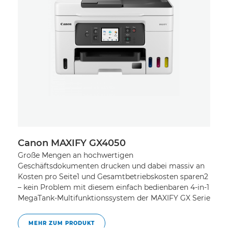
Canon MAXIFY GX4050
C
Große Mengen an hochwertigen
Da
Geschäftsdokumenten drucken und dabei massiv an
id
Kosten pro Seite1 und Gesamtbetriebskosten sparen2
ho
– kein Problem mit diesem einfach bedienbaren 4-in-1
MegaTank-Multifunktionssystem der MAXIFY GX Serie
MEHR ZUM PRODUKT