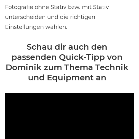
Noch keinen Event-Code? Jetzt
für einen Workshop
Fotografie ohne Stativ bzw. mit Stativ
entscheiden
und Zugang zu exklusiven Inhalten und
Bewertungen erhalten.
unterscheiden und die richtigen
Einstellungen wählen.
Schau dir auch den
passenden Quick-Tipp von
Dominik zum Thema Technik
und Equipment an