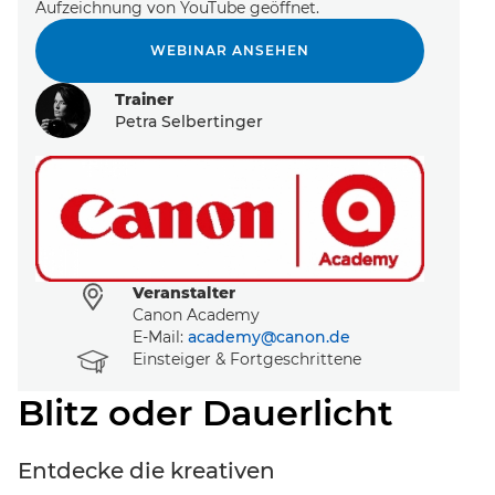
Aufzeichnung von YouTube geöffnet.
WEBINAR ANSEHEN
Trainer
Petra Selbertinger
Event-Code hier eingeben
Veranstalter
Canon Academy
E-Mail:
academy@canon.de
Kursniveau
Einsteiger & Fortgeschrittene
EVENT FINDEN
Blitz oder Dauerlicht
Noch keinen Event-Code? Jetzt
für einen Workshop
Entdecke die kreativen
entscheiden
und Zugang zu exklusiven Inhalten und