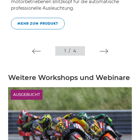
motorbetriebenen Blitzkopf für die automatische
pr
professionelle Ausleuchtung.
MEHR ZUM PRODUKT
1
/
4
Weitere Workshops und Webinare
AUSGEBUCHT