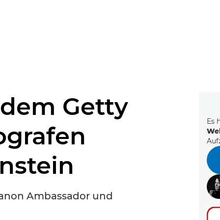
EVENT FINDEN
Noch keinen Event-Code? Jetzt
für einen Workshop entscheiden
und
Zugang zu exklusiven Inhalten und Bewertungen erhalten.
 dem Getty
Es 
ografen
Web
Auf
nstein
n Canon Ambassador und