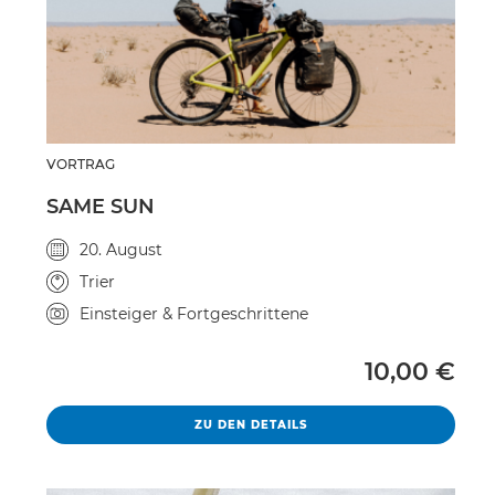
VORTRAG
SAME SUN
Veranstaltungsdatum
20. August
Veranstaltungsort
Trier
Kursniveau
Einsteiger & Fortgeschrittene
Vollpreis
10,00 €
SAME SUN
ZU DEN DETAILS