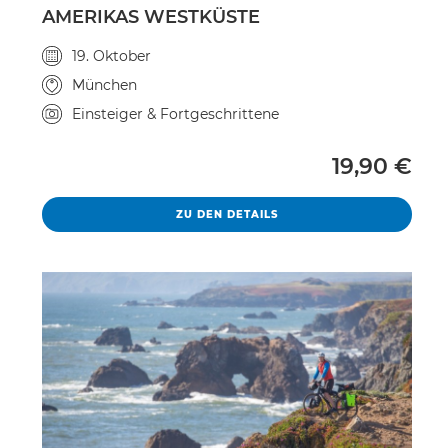
AMERIKAS WESTKÜSTE
Veranstaltungsdatum
19. Oktober
Veranstaltungsort
München
Kursniveau
Einsteiger & Fortgeschrittene
Vollpreis
19,90 €
AMERIKAS WESTKÜSTE
ZU DEN DETAILS