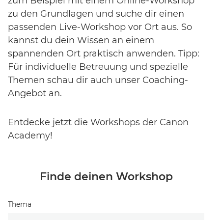
zum Beispiel mit einem Online-Workshop
zu den Grundlagen und suche dir einen
EVENT FINDEN
passenden Live-Workshop vor Ort aus. So
kannst du dein Wissen an einem
Noch keinen Event-Code? Jetzt
für einen Workshop
spannenden Ort praktisch anwenden. Tipp:
entscheiden
und Zugang zu exklusiven Inhalten und
Bewertungen erhalten.
Für individuelle Betreuung und spezielle
Themen schau dir auch unser Coaching-
Angebot an.
Entdecke jetzt die Workshops der Canon
Academy!
Finde deinen Workshop
Thema