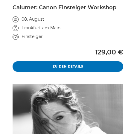
Calumet: Canon Einsteiger Workshop
Veranstaltungsdatum
08. August
Veranstaltungsort
Frankfurt am Main
Kursniveau
Einsteiger
Vollpreis
129,00 €
CALUMET: CANON EINSTEI
ZU DEN DETAILS