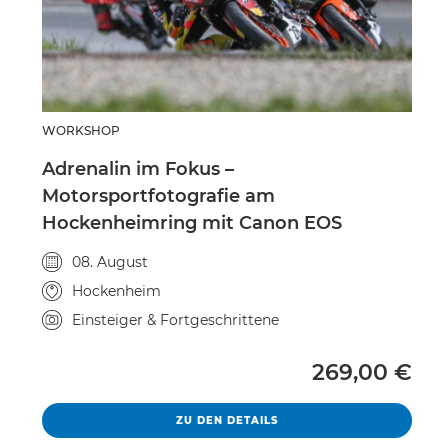
WORKSHOP
Adrenalin im Fokus –
Motorsportfotografie am
Hockenheimring mit Canon EOS
Veranstaltungsdatum
08. August
Veranstaltungsort
Hockenheim
Kursniveau
Einsteiger & Fortgeschrittene
Vollpreis
269,00 €
ADRENALIN IM FOKUS – M
ZU DEN DETAILS