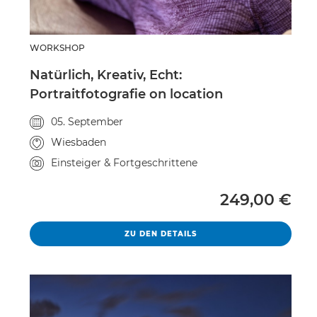
WORKSHOP
Natürlich, Kreativ, Echt:
Portraitfotografie on location
Veranstaltungsdatum
05. September
Veranstaltungsort
Wiesbaden
Kursniveau
Einsteiger & Fortgeschrittene
Vollpreis
249,00 €
NATÜRLICH, KREATIV, ECH
ZU DEN DETAILS