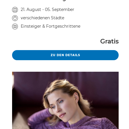
Veranstaltungsdatum
21. August - 05. September
Veranstaltungsort
verschiedenen Städte
Kursniveau
Einsteiger & Fortgeschrittene
Gratis
CALUMET PORTRAITTAGE
ZU DEN DETAILS