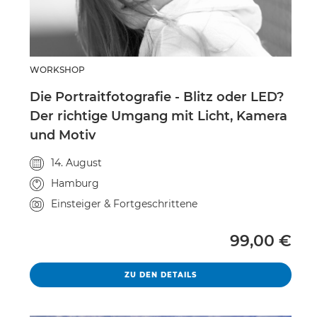
WORKSHOP
Die Portraitfotografie - Blitz oder LED?
Der richtige Umgang mit Licht, Kamera
und Motiv
Veranstaltungsdatum
14. August
Veranstaltungsort
Hamburg
Kursniveau
Einsteiger & Fortgeschrittene
Vollpreis
99,00 €
DIE PORTRAITFOTOGRAFIE 
ZU DEN DETAILS