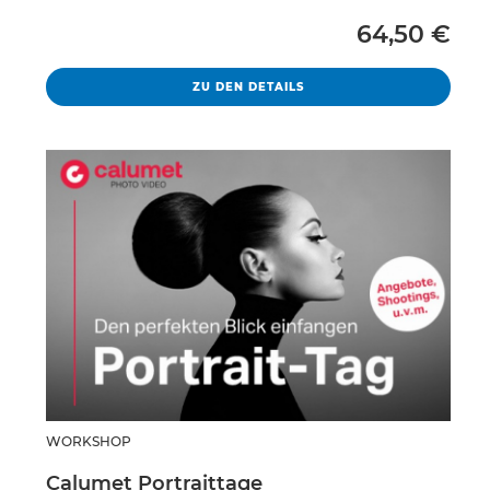
Vollpreis
64,50 €
HISTORISCHE KULTURLANDS
ZU DEN DETAILS
WORKSHOP
Calumet Portraittage