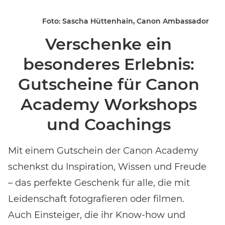
Foto: Sascha Hüttenhain, Canon Ambassador
Verschenke ein
besonderes Erlebnis:
Gutscheine für Canon
Academy Workshops
und Coachings
Event-Code hier eingeben
Mit einem Gutschein der Canon Academy
schenkst du Inspiration, Wissen und Freude
EVENT FINDEN
– das perfekte Geschenk für alle, die mit
Leidenschaft fotografieren oder filmen.
Noch keinen Event-Code? Jetzt
für einen Workshop
Auch Einsteiger, die ihr Know-how und
entscheiden
und Zugang zu exklusiven Inhalten und