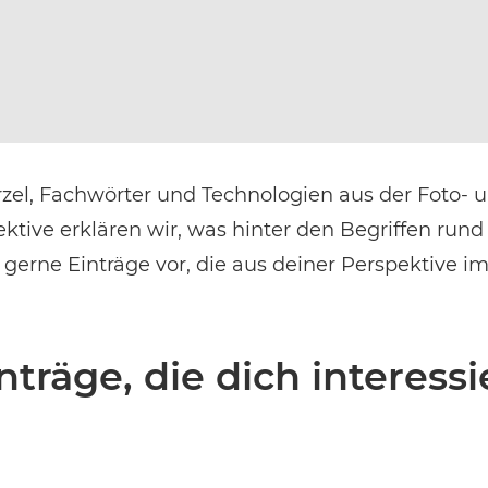
EVENT FINDEN
Noch keinen Event-Code? Jetzt
für einen Workshop entscheiden
und
Zugang zu exklusiven Inhalten und Bewertungen erhalten.
el, Fachwörter und Technologien aus der Foto- 
ive erklären wir, was hinter den Begriffen rund
gerne Einträge vor, die aus deiner Perspektive i
träge, die dich interess