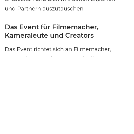
und Partnern auszutauschen.
Das Event für Filmemacher,
Kameraleute und Creators
Das Event richtet sich an Filmemacher,
Kameraleute und Creators, die die Systeme
im echten Einsatz kennenlernen und ihren
Workflow weiterentwickeln wollen. Das sind
die wichtigsten Inputs:
Wie Filmemacher Nicolai Deutsch
Cinema EOS Kameras in der Praxis
einsetzt