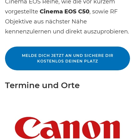
Cinema EOS Reihe, wie die vor kurzem
vorgestellte
Cinema EOS C50
, sowie RF
Objektive aus nächster Nähe
kennenzulernen und direkt auszuprobieren.
EVENT FINDEN
Noch keinen Event-Code? Jetzt
für einen Workshop
MELDE DICH JETZT AN UND SICHERE DIR
entscheiden
und Zugang zu exklusiven Inhalten und
KOSTENLOS DEINEN PLATZ
Bewertungen erhalten.
Termine und Orte